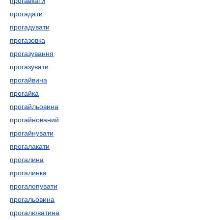
прогавкати
прогадати
прогадувати
прогазовка
прогазування
прогазувати
прогайвина
прогайка
прогайльовина
прогайнований
прогайнувати
прогалакати
прогалина
прогалинка
прогалопувати
прогальовина
прогалюватина