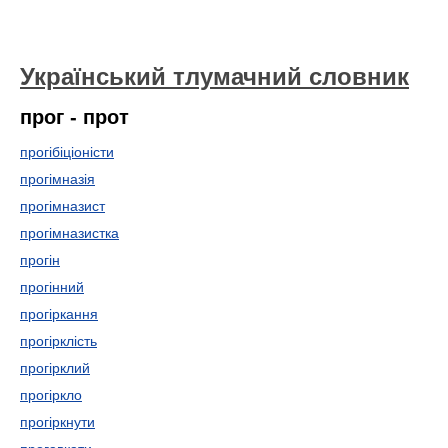
Український тлумачний словник
прог - прот
прогібіціоністи
прогімназія
прогімназист
прогімназистка
прогін
прогінний
прогіркання
прогірклість
прогірклий
прогіркло
прогіркнути