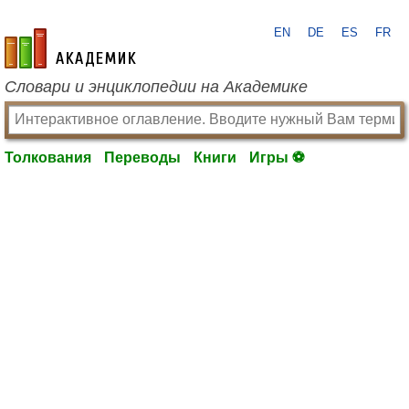
EN
DE
ES
FR
academic.ru
Словари и энциклопедии на Академике
Толкования
Переводы
Книги
Игры ⚽