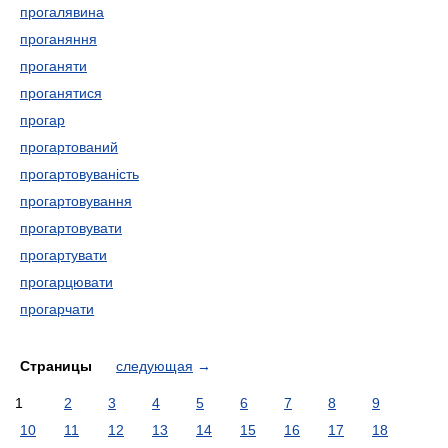
прогалявина
проганяння
проганяти
проганятися
прогар
прогартований
прогартовуваність
прогартовування
прогартовувати
прогартувати
прогарцювати
прогарчати
Страницы
следующая
→
1
2
3
4
5
6
7
8
9
10
11
12
13
14
15
16
17
18